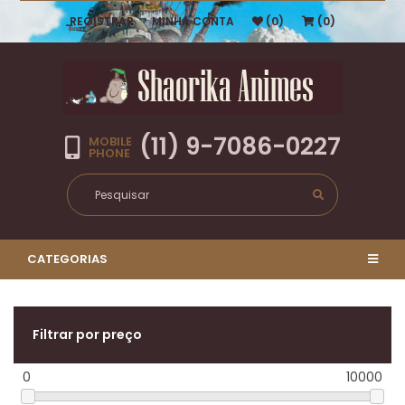
REGISTRAR
MINHA CONTA
(0)
(0)
(11) 9-7086-0227
MOBILE
PHONE
CATEGORIAS
Filtrar por preço
0
10000