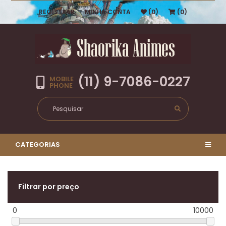
REGISTRAR
MINHA CONTA
(0)
(0)
(11) 9-7086-0227
MOBILE
PHONE
CATEGORIAS
Filtrar por preço
0
10000