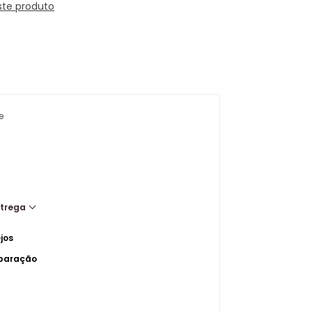
ste produto
e
ntrega
jos
mparação