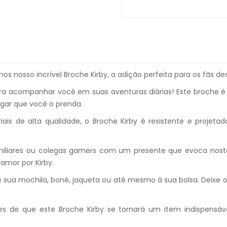
s nosso incrível Broche Kirby, a adição perfeita para os fãs 
ra acompanhar você em suas aventuras diárias! Este broche é f
gar que você o prenda.
is de alta qualidade, o Broche Kirby é resistente e projetad
liares ou colegas gamers com um presente que evoca nostalgi
amor por Kirby.
 sua mochila, boné, jaqueta ou até mesmo à sua bolsa. Deixe o
s de que este Broche Kirby se tornará um item indispensáve