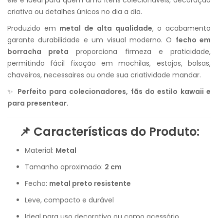
ele é ideal para quem ama itens colecionáveis, decoração
criativa ou detalhes únicos no dia a dia.
Produzido em
metal de alta qualidade
, o acabamento
garante durabilidade e um visual moderno. O
fecho em
borracha preta
proporciona firmeza e praticidade,
permitindo fácil fixação em mochilas, estojos, bolsas,
chaveiros, necessaires ou onde sua criatividade mandar.
✨
Perfeito para colecionadores, fãs do estilo kawaii e
para presentear.
📌 Características do Produto:
Material:
Metal
Tamanho aproximado:
2 cm
Fecho:
metal preto resistente
Leve, compacto e durável
Ideal para uso decorativo ou como acessório