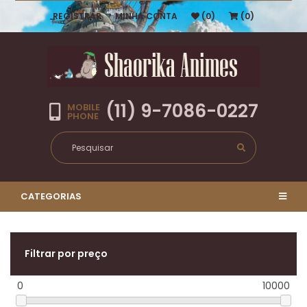
REGISTRAR
MINHA CONTA
(0)
(0)
(11) 9-7086-0227
MOBILE
PHONE
CATEGORIAS
Filtrar por preço
0
10000