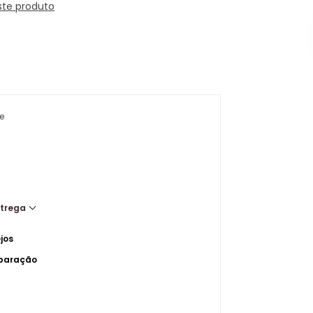
ste produto
e
ntrega
jos
mparação