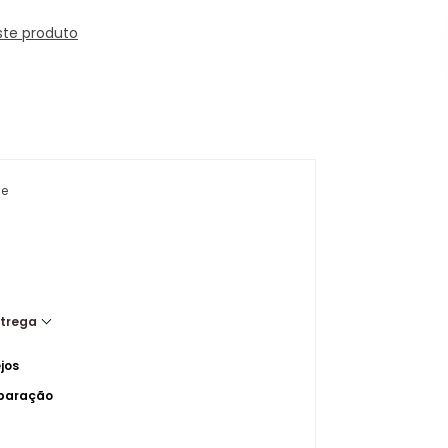
ste produto
ue
ntrega
jos
mparação