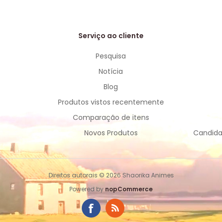
Serviço ao cliente
Pesquisa
Notícia
Blog
Produtos vistos recentemente
Comparação de itens
Novos Produtos
Candida
Direitos autorais © 2026 Shaorika Animes
Powered by
nopCommerce