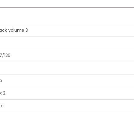
ack Volume 3
7/136
o
x 2
em