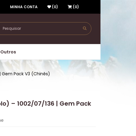
R
MINHA CONTA
(0)
(0)
Outros
6 | Gem Pack V3 (Chinês)
olo) – 1002/07/136 | Gem Pack
me