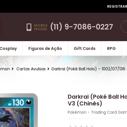
REGISTRA
(11) 9-7086-0227
MOBILE
PHONE
Cosplay
Figuras de Ação
Gift Cards
RPG
émon
Cartas Avulsas
Darkrai (Poké Ball Holo) – 1002/07/13
Darkrai (Poké Ball H
V3 (Chinês)
Pokémon - Trading Card Ga