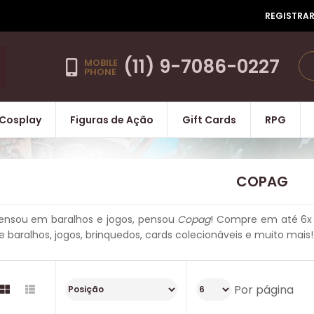
REGISTRA
(11) 9-7086-0227
MOBILE
PHONE
Cosplay
Figuras de Ação
Gift Cards
RPG
COPAG
ensou em baralhos e jogos, pensou
Copag
! Compre em até 6x 
e baralhos, jogos, brinquedos, cards colecionáveis e muito mais!
Por página