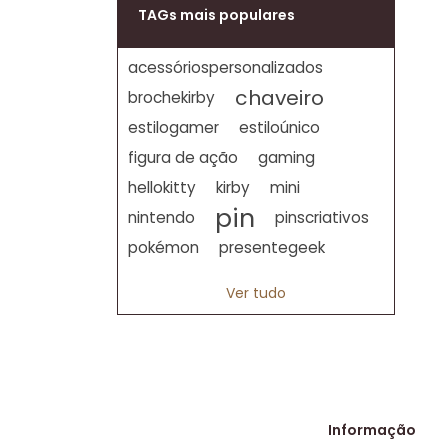
TAGs mais populares
acessóriospersonalizados
chaveiro
brochekirby
estilogamer
estiloúnico
figura de ação
gaming
hellokitty
kirby
mini
pin
nintendo
pinscriativos
pokémon
presentegeek
Ver tudo
Informação