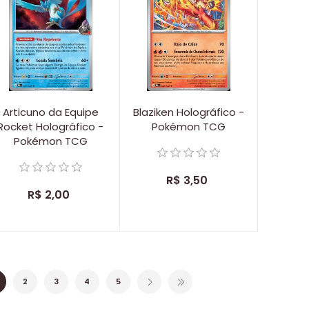
Articuno da Equipe
Blaziken Holográfico -
Rocket Holográfico -
Pokémon TCG
Pokémon TCG
R$ 3,50
R$ 2,00
2
3
4
5