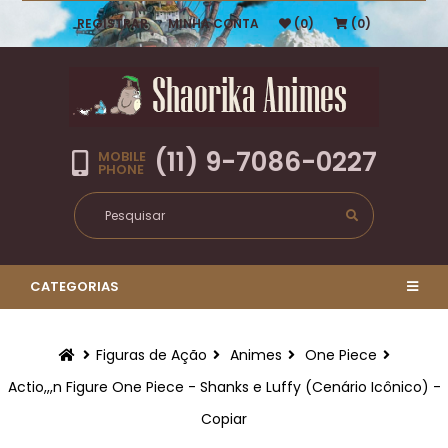
REGISTRAR
MINHA CONTA
(0)
(0)
(11) 9-7086-0227
MOBILE
PHONE
CATEGORIAS
Figuras de Ação
Animes
One Piece
Actio,,,n Figure One Piece - Shanks e Luffy (Cenário Icônico) -
Copiar